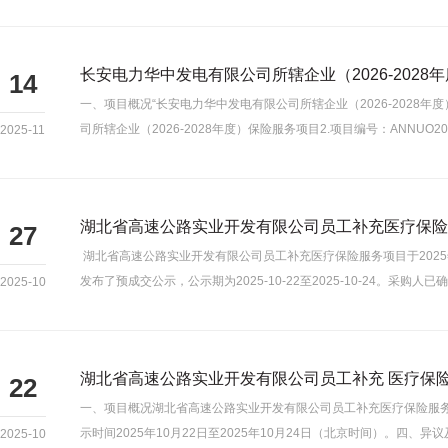
长安电力华中发电有限公司所辖企业（2026-202
14
一、项目概况“长安电力华中发电有限公司所辖企业（2026-202
司所辖企业（2026-2028年度）保险服务项目2.项目编号：ANNUO202
2025-11
湖北省高速公路实业开发有限公司员工补充医疗保险
27
湖北省高速公路实业开发有限公司员工补充医疗保险服务项目于2025年10月22日在
发布了预成交公示，公示期为2025-10-22至2025-10-24。采购人已
2025-10
湖北省高速公路实业开发有限公司员工补充 医疗保
22
一、项目概况湖北省高速公路实业开发有限公司员工补充医疗保险服务项
示时间2025年10月22日至2025年10月24日（北京时间）。四
2025-10