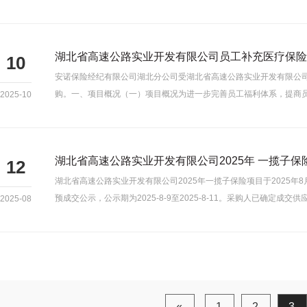
湖北省高速公路实业开发有限公司员工补充医疗保险
10
安诺保险经纪有限公司湖北分公司受湖北省高速公路实业开发有限公司
购。一、项目概况（一）项目概况为进一步完善员工福利体系，提商员
2025-10
湖北省高速公路实业开发有限公司2025年 一揽子
12
湖北省高速公路实业开发有限公司2025年一揽子保险项目于2025年8月8日在湖北
预成交公示，公示期为2025-8-9至2025-8-11。采购人已确定成交供
2025-08
«
1
2
3