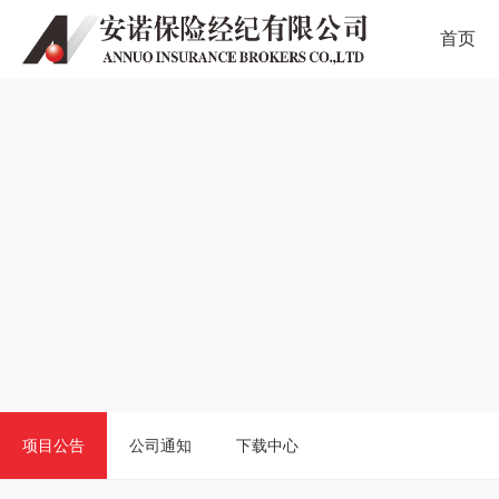
首页
项目公告
公司通知
下载中心