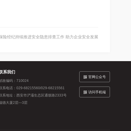
保险经纪持续推进安全隐患排查工作 助力企业安全发展
联系我们

官网公众号
邮政编码：710024
联系电话：029-68215560/029-68215561

访问手机端
联系地址：西安市浐灞生态区通塬路2333号
瑞德大厦2层—3层