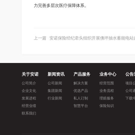
力完善多层次医疗保障体系。
上一篇
安诺保险经纪牵头组织开展佛坪抽水蓄能电站森林防火实
关于安诺
新闻资讯
产品服务
业务中心
公告
公司简介
公司新闻
解决方案
经营范围
项目
企业文化
集团新闻
优选产品
业务流程
公司
发展进程
行业新闻
私人订制
理赔服务
下载
经营业绩
智慧平台
保险知识
联系我们