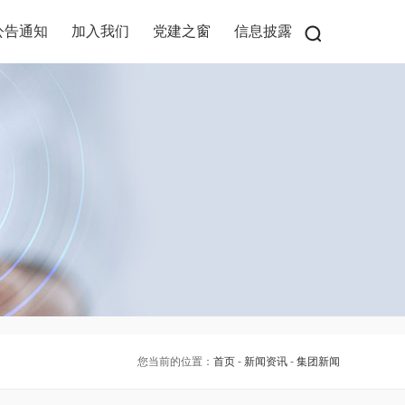
公告通知
加入我们
党建之窗
信息披露
您当前的位置：
首页
-
新闻资讯
-
集团新闻