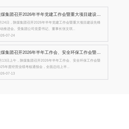
陕煤集团召开2026年半年党建工作会暨重大项目建设先锋行动推进会
月24日，陕煤集团召开2026年半年党建工作会暨重大项目建设先锋
动推进会。受集团公司党委书记、董事长张文琪...
026-07-24
陕煤集团召开2026年半年工作会、安全环保工作会暨2025年度经营业绩考核通报会
月13日上午，陕煤集团召开2026年半年工作会、安全环保工作会暨
025年度经营业绩考核通报会，全面总结上半...
026-07-13