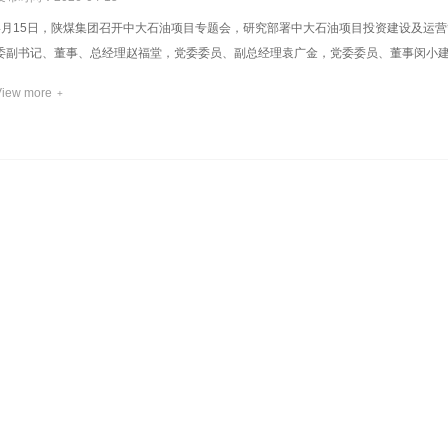
4月15日，陕煤集团召开中大石油项目专题会，研究部署中大石油项目投资建设及运
委副书记、董事、总经理赵福堂，党委委员、副总经理袁广金，党委委员、董事闵小建参
View more
+
陕煤集团召开二季度安全环保办公会
发布时间：2026-04-10
4月10日，陕煤集团召开二季度安全环保办公会。集团公司党委书记、董事长张文琪
生产与环境保护委员会成员参加。张文琪指出，今年是“十五五”规划的开局之年，也是集团
View more
+